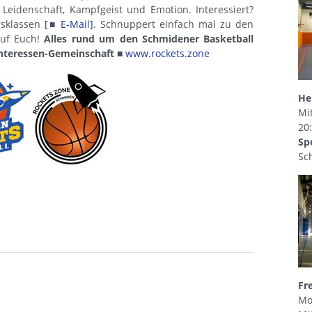
 Leidenschaft, Kampfgeist und Emotion. Interessiert?
rsklassen
[
■
E-Mail
]
. Schnuppert einfach mal zu den
auf Euch!
Alles rund um den Schmidener Basketball
 Interessen-Gemeinschaft
■
www.rockets.zone
He
Mi
20
Sp
Sc
Fr
Mo